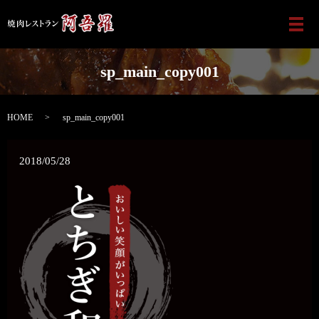
メ
sp_main_copy001
HOME
sp_main_copy001
2018/05/28