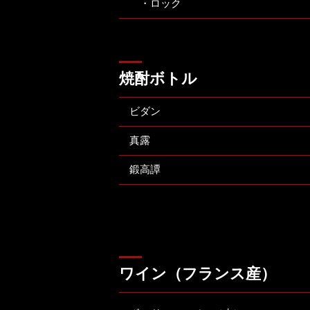
・ロック
焼酎ボトル
ビダン
真露
鍛高譚
ワイン（フランス産）