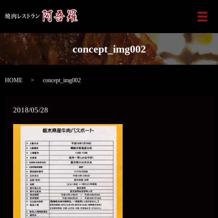
メ
concept_img002
HOME
concept_img002
2018/05/28